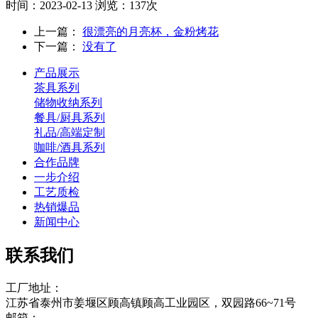
时间：2023-02-13
浏览：137次
上一篇：
很漂亮的月亮杯，金粉烤花
下一篇：
没有了
产品展示
茶具系列
储物收纳系列
餐具/厨具系列
礼品/高端定制
咖啡/酒具系列
合作品牌
一步介绍
工艺质检
热销爆品
新闻中心
联系我们
工厂地址：
江苏省泰州市姜堰区顾高镇顾高工业园区，双园路66~71号
邮箱：