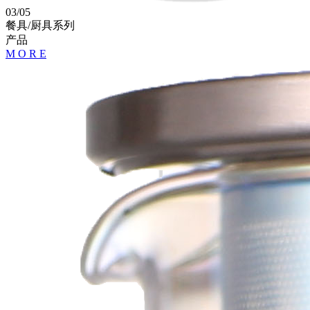
03
/
05
餐具/厨具系列
产品
M
O
R
E