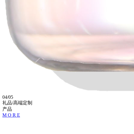
04
/
05
礼品/高端定制
产品
M
O
R
E