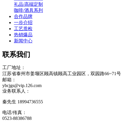
礼品/高端定制
咖啡/酒具系列
合作品牌
一步介绍
工艺质检
热销爆品
新闻中心
联系我们
工厂地址：
江苏省泰州市姜堰区顾高镇顾高工业园区，双园路66~71号
邮箱：
ybcjgs@vip.126.com
业务联系人：
秦先生 18994736555
电话/传真：
0523-88386788