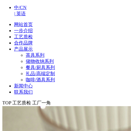
中/CN
|
英语
网站首页
一步介绍
工艺质检
合作品牌
产品展示
茶具系列
储物收纳系列
餐具/厨具系列
礼品/高端定制
咖啡/酒具系列
新闻中心
联系我们
TOP
工艺质检
工厂一角